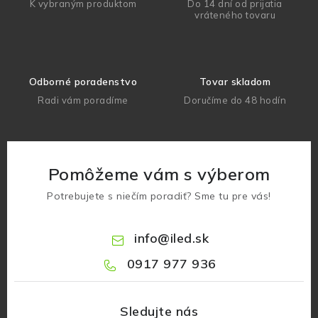
K vybraným produktom
Do 14 dní od prijatia
vráteného tovaru
Odborné poradenstvo
Tovar skladom
Radi vám poradíme
Doručíme do 48 hodín
Pomôžeme vám s výberom
Potrebujete s niečím poradiť? Sme tu pre vás!
info
@
iled.sk
0917 977 936