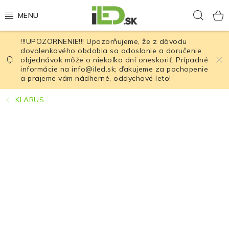
Prejsť
Hľad
na
obsah
!!!UPOZORNENIE!!! Upozorňujeme, že z dôvodu
LED osvetlenie
dovolenkového obdobia sa odoslanie a doručenie
objednávok môže o niekoľko dní oneskoriť. Prípadné
informácie na info@iled.sk; ďakujeme za pochopenie
LED baterky
a prajeme vám nádherné, oddychové leto!
LED čelovky
KLARUS
Cyklistické osvetlenie
Akumulátory a batérie
Nabíjačky
Nože