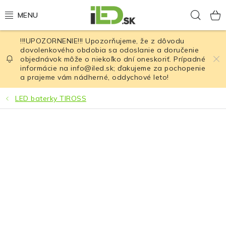
Prejsť
Hľad
na
obsah
!!!UPOZORNENIE!!! Upozorňujeme, že z dôvodu
LED osvetlenie
dovolenkového obdobia sa odoslanie a doručenie
objednávok môže o niekoľko dní oneskoriť. Prípadné
informácie na info@iled.sk; ďakujeme za pochopenie
LED baterky
a prajeme vám nádherné, oddychové leto!
LED čelovky
LED baterky TIROSS
Cyklistické osvetlenie
Akumulátory a batérie
Nabíjačky
Nože