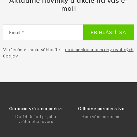
Aktuálne novinky a akcie na váš e-
mail
Email
PRIHLÁSIŤ SA
Vložením e-mailu súhlasíte s
podmienkami ochrany osobných
údajov
Garancia vrátenia peňazí
Odborné poradenstvo
Do 14 dní od prijatia
Radi vám poradíme
vráteného tovaru