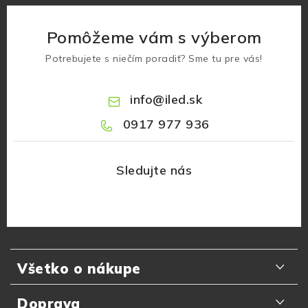
Pomôžeme vám s výberom
Potrebujete s niečím poradiť? Sme tu pre vás!
info
@
iled.sk
0917 977 936
Z
á
Všetko o nákupe
p
ä
Odporúčania zákazníkov
Doprava