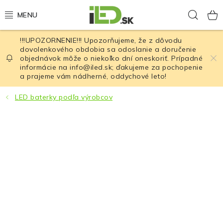
Prejsť
Hľad
na
obsah
!!!UPOZORNENIE!!! Upozorňujeme, že z dôvodu
LED osvetlenie
dovolenkového obdobia sa odoslanie a doručenie
objednávok môže o niekoľko dní oneskoriť. Prípadné
informácie na info@iled.sk; ďakujeme za pochopenie
LED baterky
a prajeme vám nádherné, oddychové leto!
LED čelovky
LED baterky podľa výrobcov
Cyklistické osvetlenie
Akumulátory a batérie
Nabíjačky
Nože