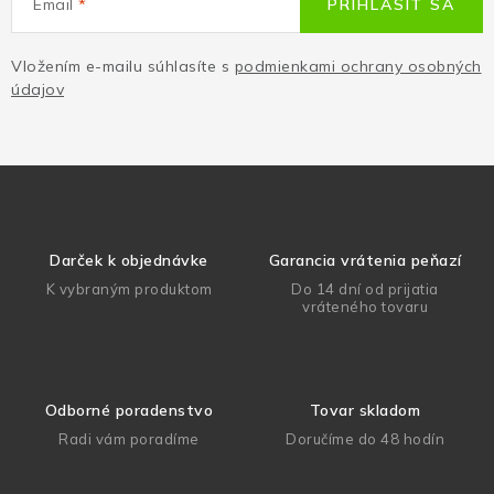
Email
PRIHLÁSIŤ SA
Vložením e-mailu súhlasíte s
podmienkami ochrany osobných
údajov
Darček k objednávke
Garancia vrátenia peňazí
K vybraným produktom
Do 14 dní od prijatia
vráteného tovaru
Odborné poradenstvo
Tovar skladom
Radi vám poradíme
Doručíme do 48 hodín