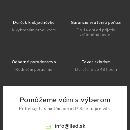
Darček k objednávke
Garancia vrátenia peňazí
K vybraným produktom
Do 14 dní od prijatia
vráteného tovaru
Odborné poradenstvo
Tovar skladom
Radi vám poradíme
Doručíme do 48 hodín
Pomôžeme vám s výberom
Potrebujete s niečím poradiť? Sme tu pre vás!
info
@
iled.sk