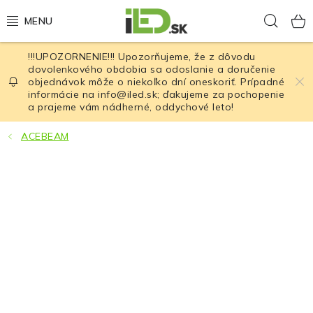
Prejsť
Hľad
na
obsah
!!!UPOZORNENIE!!! Upozorňujeme, že z dôvodu
LED osvetlenie
dovolenkového obdobia sa odoslanie a doručenie
objednávok môže o niekoľko dní oneskoriť. Prípadné
informácie na info@iled.sk; ďakujeme za pochopenie
LED baterky
a prajeme vám nádherné, oddychové leto!
LED čelovky
ACEBEAM
Cyklistické osvetlenie
Akumulátory a batérie
Nabíjačky
Nože