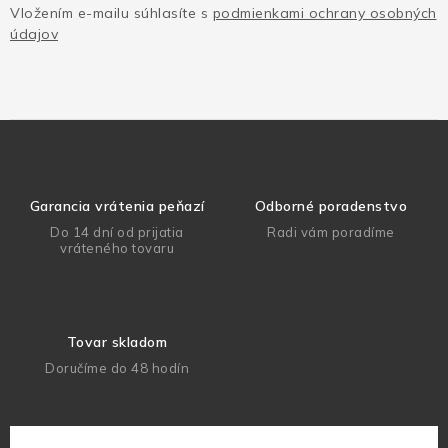
Vložením e-mailu súhlasíte s
podmienkami ochrany osobných
údajov
Garancia vrátenia peňazí
Odborné poradenstvo
Do 14 dní od prijatia
Radi vám poradíme
vráteného tovaru
Tovar skladom
Doručíme do 48 hodín