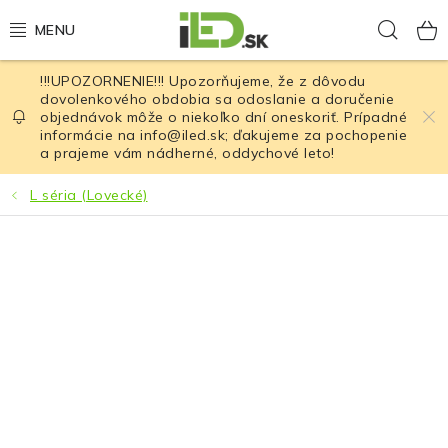
Prejsť
Hľad
na
obsah
!!!UPOZORNENIE!!! Upozorňujeme, že z dôvodu
LED osvetlenie
dovolenkového obdobia sa odoslanie a doručenie
objednávok môže o niekoľko dní oneskoriť. Prípadné
informácie na info@iled.sk; ďakujeme za pochopenie
LED baterky
a prajeme vám nádherné, oddychové leto!
LED čelovky
L séria (Lovecké)
Cyklistické osvetlenie
Akumulátory a batérie
Nabíjačky
Nože