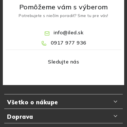
Pomôžeme vám s výberom
Potrebujete s niečím poradiť? Sme tu pre vás!
info
@
iled.sk
0917 977 936
Z
á
Všetko o nákupe
p
ä
Odporúčania zákazníkov
Doprava
t
Najčastejšie otázky