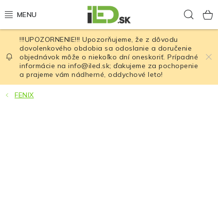
Prejsť
Hľad
na
obsah
!!!UPOZORNENIE!!! Upozorňujeme, že z dôvodu
LED osvetlenie
dovolenkového obdobia sa odoslanie a doručenie
objednávok môže o niekoľko dní oneskoriť. Prípadné
informácie na info@iled.sk; ďakujeme za pochopenie
LED baterky
a prajeme vám nádherné, oddychové leto!
LED čelovky
FENIX
Cyklistické osvetlenie
Akumulátory a batérie
Nabíjačky
Nože