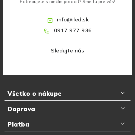
Potrebujete s niečím poradiť? Sme tu pre vás!
info
@
iled.sk
0917 977 936
Z
á
Všetko o nákupe
p
ä
Odporúčania zákazníkov
Doprava
t
Najčastejšie otázky
i
Doručenie kuriérom GLS
Platba
e
Prečo nakupovať u nás
Slovenská pošta