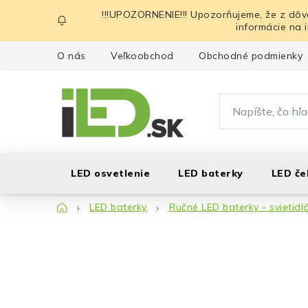
Prejsť
!!!UPOZORNENIE!!! Upozorňujeme, že z dôv
na
informácie na 
obsah
O nás
Veľkoobchod
Obchodné podmienky
LED osvetlenie
LED baterky
LED če
Domov
LED baterky
Ručné LED baterky - svietidl