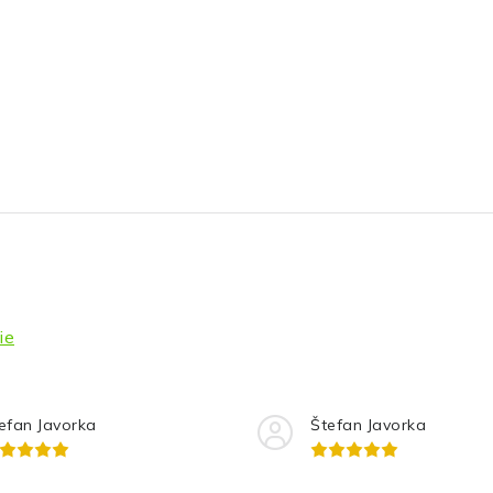
ie
efan Javorka
Štefan Javorka