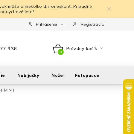
ok môže o niekoľko dní oneskoriť. Prípadné
 oddychové leto!
Prihlásenie
Registrácia
77 936
Prázdny košík
NÁKUPNÝ
KOŠÍK
ie
Nabíjačky
Nože
Fotopasce
Outdoor
é MINI)