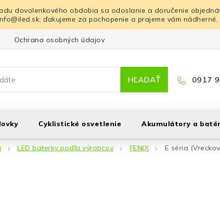
odu dovolenkového obdobia sa odoslanie a doručenie objednáv
info@iled.sk; ďakujeme za pochopenie a prajeme vám nádherné,
Ochrana osobných údajov
Blog
Kontakt
HĽADAŤ
0917 9
lovky
Cyklistické osvetlenie
Akumulátory a batér
á
LED baterky podľa výrobcov
FENIX
E séria (Vreckov