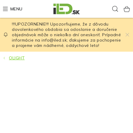
Prejsť
Hľad
na
obsah
!!!UPOZORNENIE!!! Upozorňujeme, že z dôvodu
LED osvetlenie
dovolenkového obdobia sa odoslanie a doručenie
objednávok môže o niekoľko dní oneskoriť. Prípadné
informácie na info@iled.sk; ďakujeme za pochopenie
LED baterky
a prajeme vám nádherné, oddychové leto!
LED čelovky
OLIGHT
Cyklistické osvetlenie
Akumulátory a batérie
Nabíjačky
Nože