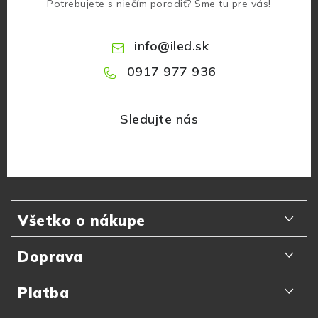
Potrebujete s niečím poradiť? Sme tu pre vás!
info
@
iled.sk
0917 977 936
Z
á
Všetko o nákupe
p
ä
Odporúčania zákazníkov
Doprava
t
Najčastejšie otázky
i
Doručenie kuriérom GLS
Platba
e
Prečo nakupovať u nás
Slovenská pošta