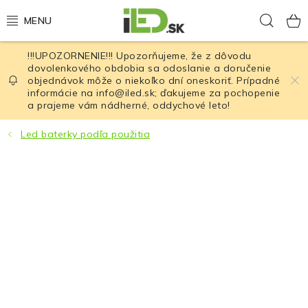
Prejsť
Hľad
na
obsah
!!!UPOZORNENIE!!! Upozorňujeme, že z dôvodu
LED osvetlenie
dovolenkového obdobia sa odoslanie a doručenie
objednávok môže o niekoľko dní oneskoriť. Prípadné
informácie na info@iled.sk; ďakujeme za pochopenie
LED baterky
a prajeme vám nádherné, oddychové leto!
LED čelovky
Led baterky podľa použitia
Cyklistické osvetlenie
Akumulátory a batérie
Nabíjačky
Nože