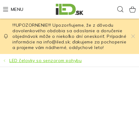
Prejsť
Hľad
na
obsah
!!!UPOZORNENIE!!! Upozorňujeme, že z dôvodu
LED osvetlenie
dovolenkového obdobia sa odoslanie a doručenie
objednávok môže o niekoľko dní oneskoriť. Prípadné
informácie na info@iled.sk; ďakujeme za pochopenie
LED baterky
a prajeme vám nádherné, oddychové leto!
LED čelovky
LED čelovky so senzorom pohybu
Cyklistické osvetlenie
Akumulátory a batérie
Nabíjačky
Nože