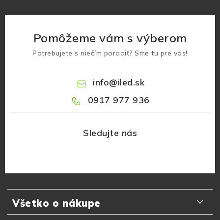
Pomôžeme vám s výberom
Potrebujete s niečím poradiť? Sme tu pre vás!
info
@
iled.sk
0917 977 936
Z
á
Všetko o nákupe
p