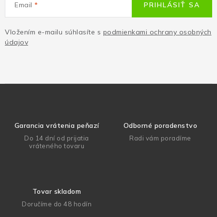
Email
PRIHLÁSIŤ SA
Vložením e-mailu súhlasíte s
podmienkami ochrany osobných
údajov
Garancia vrátenia peňazí
Odborné poradenstvo
Do 14 dní od prijatia
Radi vám poradíme
vráteného tovaru
Tovar skladom
Doručíme do 48 hodín