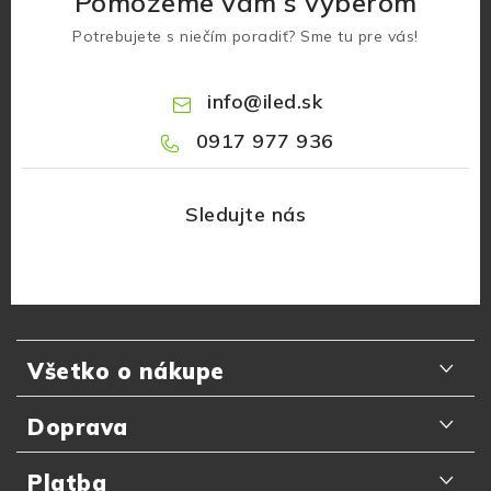
Pomôžeme vám s výberom
Potrebujete s niečím poradiť? Sme tu pre vás!
info
@
iled.sk
0917 977 936
Z
á
Všetko o nákupe
p
ä
Odporúčania zákazníkov
Doprava
t
Najčastejšie otázky
i
Doručenie kuriérom GLS
Platba