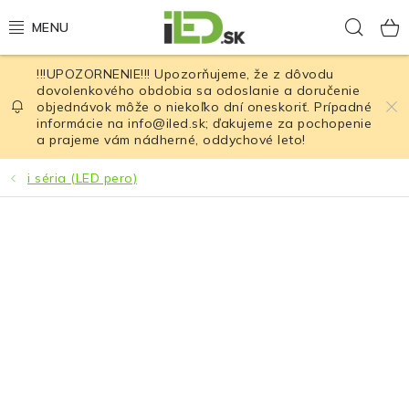
Prejsť
Hľad
na
obsah
!!!UPOZORNENIE!!! Upozorňujeme, že z dôvodu
LED osvetlenie
dovolenkového obdobia sa odoslanie a doručenie
objednávok môže o niekoľko dní oneskoriť. Prípadné
informácie na info@iled.sk; ďakujeme za pochopenie
LED baterky
a prajeme vám nádherné, oddychové leto!
LED čelovky
i séria (LED pero)
Cyklistické osvetlenie
Akumulátory a batérie
Nabíjačky
Nože