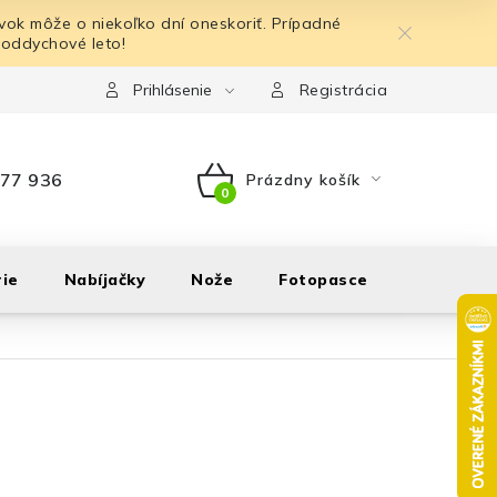
ok môže o niekoľko dní oneskoriť. Prípadné
 oddychové leto!
Prihlásenie
Registrácia
77 936
Prázdny košík
NÁKUPNÝ
KOŠÍK
ie
Nabíjačky
Nože
Fotopasce
Outdoor