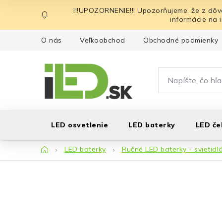
Prejsť
!!!UPOZORNENIE!!! Upozorňujeme, že z dôv
na
informácie na 
obsah
O nás
Veľkoobchod
Obchodné podmienky
LED osvetlenie
LED baterky
LED če
Domov
LED baterky
Ručné LED baterky - svietidl