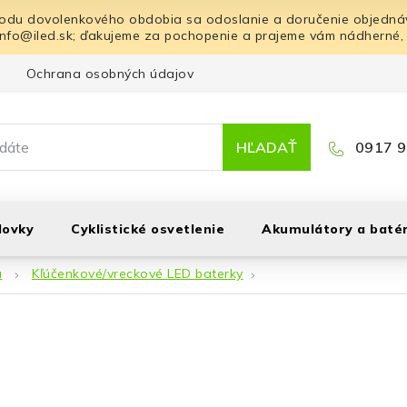
odu dovolenkového obdobia sa odoslanie a doručenie objednáv
info@iled.sk; ďakujeme za pochopenie a prajeme vám nádherné,
Ochrana osobných údajov
Blog
Kontakt
HĽADAŤ
0917 9
lovky
Cyklistické osvetlenie
Akumulátory a batér
á
Kľúčenkové/vreckové LED baterky