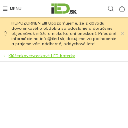
Prejsť
Hľad
na
obsah
!!!UPOZORNENIE!!! Upozorňujeme, že z dôvodu
LED osvetlenie
dovolenkového obdobia sa odoslanie a doručenie
objednávok môže o niekoľko dní oneskoriť. Prípadné
informácie na info@iled.sk; ďakujeme za pochopenie
LED baterky
a prajeme vám nádherné, oddychové leto!
LED čelovky
Kľúčenkové/vreckové LED baterky
Cyklistické osvetlenie
Akumulátory a batérie
Nabíjačky
Nože