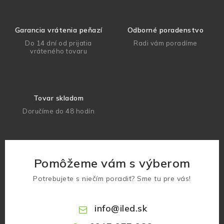
Garancia vrátenia peňazí
Odborné poradenstvo
Do 14 dní od prijatia
Radi vám poradíme
vráteného tovaru
Tovar skladom
Doručíme do 48 hodín
Pomôžeme vám s výberom
Potrebujete s niečím poradiť? Sme tu pre vás!
info
@
iled.sk