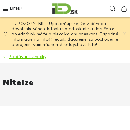
Prejsť
Hľad
na
obsah
!!!UPOZORNENIE!!! Upozorňujeme, že z dôvodu
LED osvetlenie
dovolenkového obdobia sa odoslanie a doručenie
objednávok môže o niekoľko dní oneskoriť. Prípadné
informácie na info@iled.sk; ďakujeme za pochopenie
LED baterky
a prajeme vám nádherné, oddychové leto!
LED čelovky
Predávané značky
Cyklistické osvetlenie
NiteIze
Akumulátory a batérie
Nabíjačky
Nože