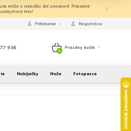
ok môže o niekoľko dní oneskoriť. Prípadné
 oddychové leto!
Prihlásenie
Registrácia
77 936
Prázdny košík
NÁKUPNÝ
KOŠÍK
ie
Nabíjačky
Nože
Fotopasce
Outdoor