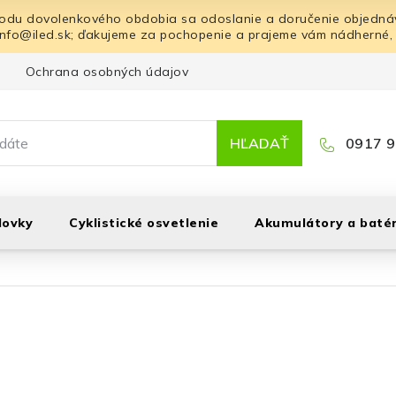
odu dovolenkového obdobia sa odoslanie a doručenie objednáv
info@iled.sk; ďakujeme za pochopenie a prajeme vám nádherné,
Ochrana osobných údajov
Blog
Kontakt
HĽADAŤ
0917 9
lovky
Cyklistické osvetlenie
Akumulátory a batér