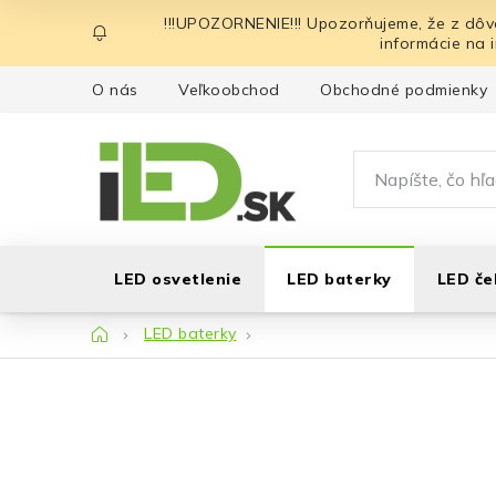
Prejsť
!!!UPOZORNENIE!!! Upozorňujeme, že z dôv
na
informácie na 
obsah
O nás
Veľkoobchod
Obchodné podmienky
LED osvetlenie
LED baterky
LED če
Domov
LED baterky