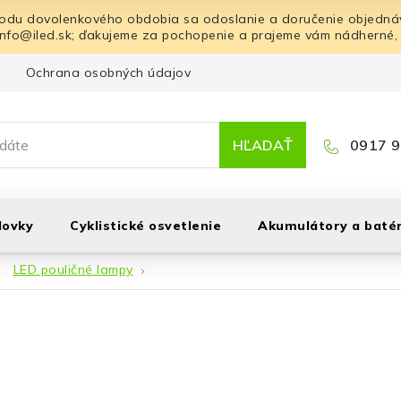
odu dovolenkového obdobia sa odoslanie a doručenie objednáv
info@iled.sk; ďakujeme za pochopenie a prajeme vám nádherné,
Ochrana osobných údajov
Blog
Kontakt
HĽADAŤ
0917 9
lovky
Cyklistické osvetlenie
Akumulátory a batér
LED pouličné lampy