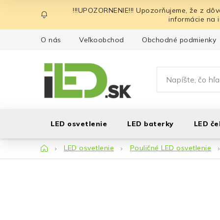
Prejsť
!!!UPOZORNENIE!!! Upozorňujeme, že z dôv
na
informácie na 
obsah
O nás
Veľkoobchod
Obchodné podmienky
LED osvetlenie
LED baterky
LED če
Domov
LED osvetlenie
Pouličné LED osvetlenie