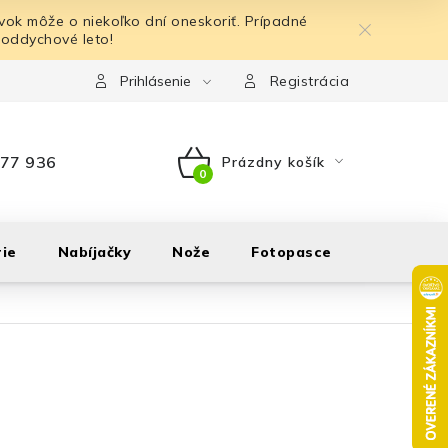
ok môže o niekoľko dní oneskoriť. Prípadné
 oddychové leto!
Prihlásenie
Registrácia
77 936
Prázdny košík
NÁKUPNÝ
KOŠÍK
ie
Nabíjačky
Nože
Fotopasce
Outdoor