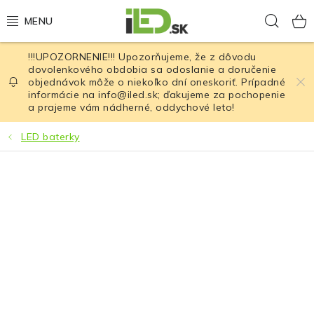
Prejsť
Hľad
na
obsah
!!!UPOZORNENIE!!! Upozorňujeme, že z dôvodu
LED osvetlenie
dovolenkového obdobia sa odoslanie a doručenie
objednávok môže o niekoľko dní oneskoriť. Prípadné
informácie na info@iled.sk; ďakujeme za pochopenie
LED baterky
a prajeme vám nádherné, oddychové leto!
LED čelovky
LED baterky
Cyklistické osvetlenie
Akumulátory a batérie
Nabíjačky
Nože