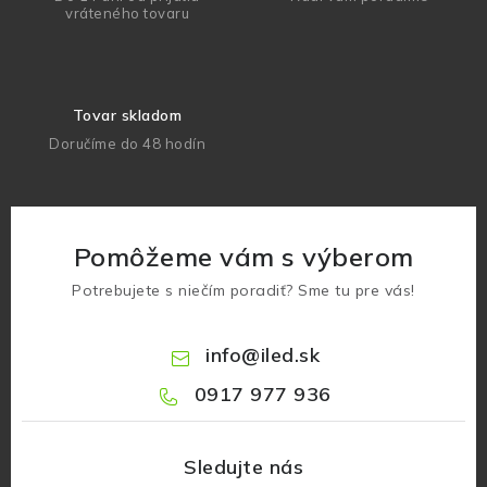
vráteného tovaru
Tovar skladom
Doručíme do 48 hodín
Pomôžeme vám s výberom
Potrebujete s niečím poradiť? Sme tu pre vás!
info
@
iled.sk
0917 977 936