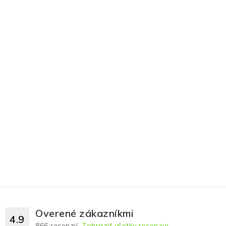
Overené zákazníkmi
4.9
866
recenzií.
Zobraziť všetky recenzie