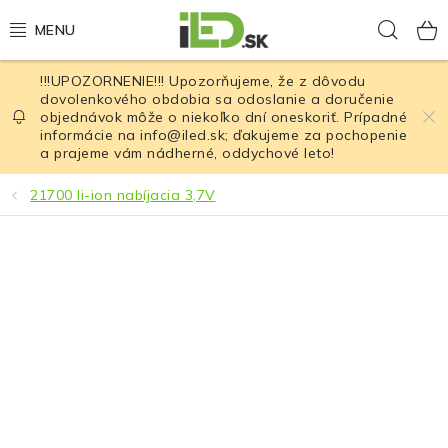
Prejsť
Hľad
na
obsah
!!!UPOZORNENIE!!! Upozorňujeme, že z dôvodu
LED osvetlenie
dovolenkového obdobia sa odoslanie a doručenie
objednávok môže o niekoľko dní oneskoriť. Prípadné
informácie na info@iled.sk; ďakujeme za pochopenie
LED baterky
a prajeme vám nádherné, oddychové leto!
LED čelovky
21700 li-ion nabíjacia 3,7V
Cyklistické osvetlenie
Akumulátory a batérie
Nabíjačky
Nože