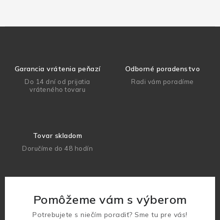
Garancia vrátenia peňazí
Odborné poradenstvo
Do 14 dní od prijatia
Radi vám poradíme
vráteného tovaru
Tovar skladom
Doručíme do 48 hodín
Pomôžeme vám s výberom
Potrebujete s niečím poradiť? Sme tu pre vás!