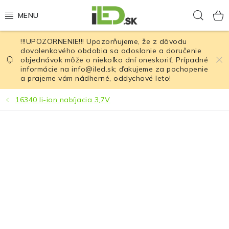
Prejsť
Hľad
na
obsah
!!!UPOZORNENIE!!! Upozorňujeme, že z dôvodu
LED osvetlenie
dovolenkového obdobia sa odoslanie a doručenie
objednávok môže o niekoľko dní oneskoriť. Prípadné
informácie na info@iled.sk; ďakujeme za pochopenie
LED baterky
a prajeme vám nádherné, oddychové leto!
LED čelovky
16340 li-ion nabíjacia 3,7V
Cyklistické osvetlenie
Akumulátory a batérie
Nabíjačky
Nože