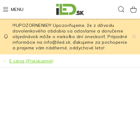
Prejsť
Hľad
na
obsah
!!!UPOZORNENIE!!! Upozorňujeme, že z dôvodu
LED osvetlenie
dovolenkového obdobia sa odoslanie a doručenie
objednávok môže o niekoľko dní oneskoriť. Prípadné
informácie na info@iled.sk; ďakujeme za pochopenie
LED baterky
a prajeme vám nádherné, oddychové leto!
LED čelovky
E séria (Prieskumné)
Cyklistické osvetlenie
Akumulátory a batérie
Nabíjačky
Nože