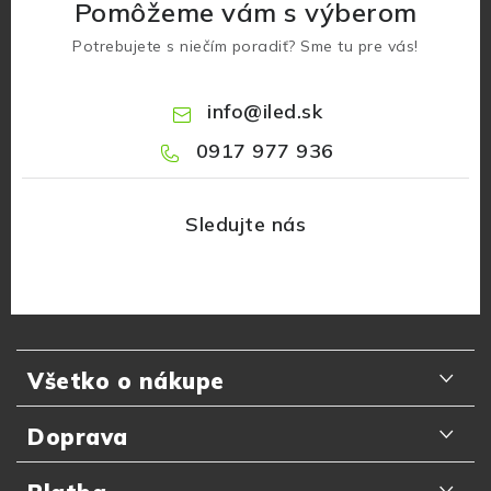
Pomôžeme vám s výberom
Potrebujete s niečím poradiť? Sme tu pre vás!
info
@
iled.sk
0917 977 936
Z
á
Všetko o nákupe
p
ä
Odporúčania zákazníkov
Doprava
t
Najčastejšie otázky
i
Doručenie kuriérom GLS