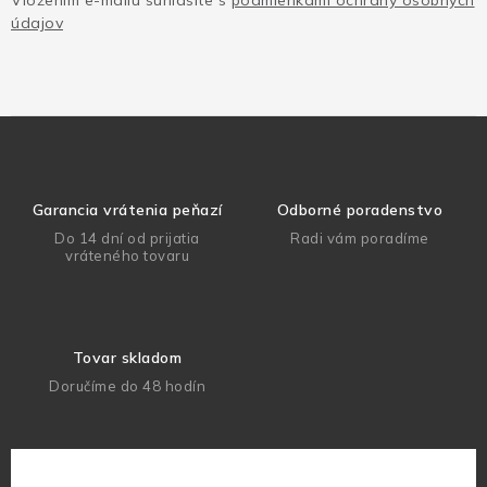
Vložením e-mailu súhlasíte s
podmienkami ochrany osobných
údajov
Garancia vrátenia peňazí
Odborné poradenstvo
Do 14 dní od prijatia
Radi vám poradíme
vráteného tovaru
Tovar skladom
Doručíme do 48 hodín