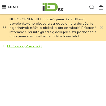
Prejsť
Hľad
na
obsah
!!!UPOZORNENIE!!! Upozorňujeme, že z dôvodu
LED osvetlenie
dovolenkového obdobia sa odoslanie a doručenie
objednávok môže o niekoľko dní oneskoriť. Prípadné
informácie na info@iled.sk; ďakujeme za pochopenie
LED baterky
a prajeme vám nádherné, oddychové leto!
LED čelovky
EDC séria (Vreckové)
Cyklistické osvetlenie
Akumulátory a batérie
Nabíjačky
Nože