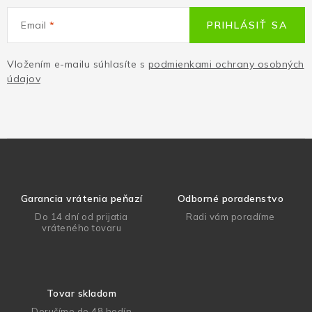
Email
PRIHLÁSIŤ SA
Vložením e-mailu súhlasíte s
podmienkami ochrany osobných
údajov
Garancia vrátenia peňazí
Odborné poradenstvo
Do 14 dní od prijatia
Radi vám poradíme
vráteného tovaru
Tovar skladom
Doručíme do 48 hodín