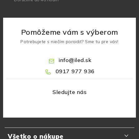
Pomôžeme vám s výberom
Potrebujete s niečím poradiť? Sme tu pre vás!
info
@
iled.sk
0917 977 936
Z
á
Všetko o nákupe