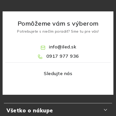
Pomôžeme vám s výberom
Potrebujete s niečím poradiť? Sme tu pre vás!
info
@
iled.sk
0917 977 936
Z
á
Všetko o nákupe
p