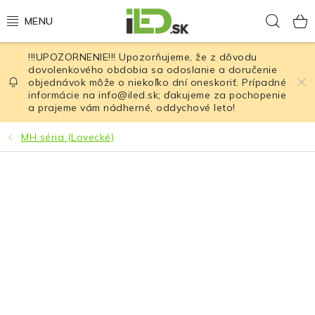
Prejsť
Hľad
na
obsah
!!!UPOZORNENIE!!! Upozorňujeme, že z dôvodu
LED osvetlenie
dovolenkového obdobia sa odoslanie a doručenie
objednávok môže o niekoľko dní oneskoriť. Prípadné
informácie na info@iled.sk; ďakujeme za pochopenie
LED baterky
a prajeme vám nádherné, oddychové leto!
LED čelovky
MH séria (Lovecké)
Cyklistické osvetlenie
Akumulátory a batérie
Nabíjačky
Nože