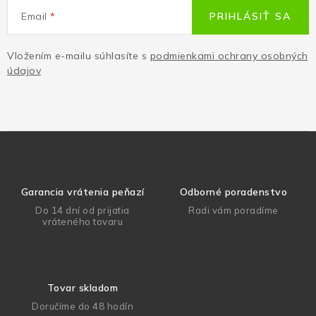
Email
PRIHLÁSIŤ SA
Vložením e-mailu súhlasíte s
podmienkami ochrany osobných
údajov
Garancia vrátenia peňazí
Odborné poradenstvo
Do 14 dní od prijatia
Radi vám poradíme
vráteného tovaru
Tovar skladom
Doručíme do 48 hodín