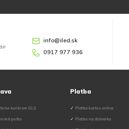
info
@
iled.sk
ás!
0917 977 936
rava
Platba
čenie kuriérom GLS
Platba kartou online
enská pošta
Platba na dobierku