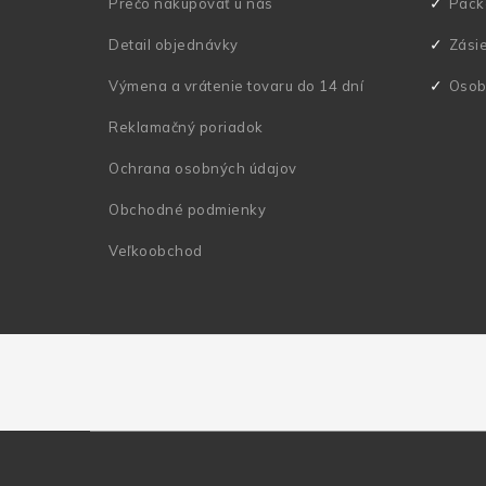
i
Prečo nakupovať u nás
Pack
e
Detail objednávky
Zási
Výmena a vrátenie tovaru do 14 dní
Osob
Reklamačný poriadok
Ochrana osobných údajov
Obchodné podmienky
Veľkoobchod