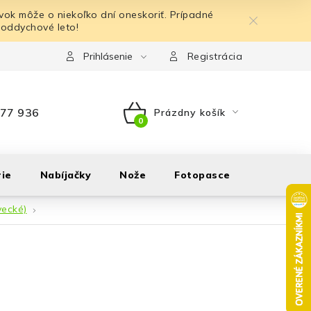
ok môže o niekoľko dní oneskoriť. Prípadné
 oddychové leto!
Prihlásenie
Registrácia
77 936
Prázdny košík
NÁKUPNÝ
KOŠÍK
ie
Nabíjačky
Nože
Fotopasce
Outdoor
vecké)