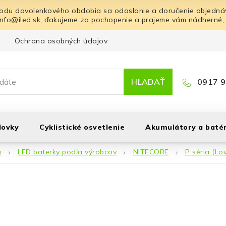
odu dovolenkového obdobia sa odoslanie a doručenie objednáv
info@iled.sk; ďakujeme za pochopenie a prajeme vám nádherné,
Ochrana osobných údajov
Blog
Kontakt
HĽADAŤ
0917 9
lovky
Cyklistické osvetlenie
Akumulátory a batér
á
LED baterky podľa výrobcov
NITECORE
P séria (Lo