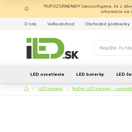
Prejsť
!!!UPOZORNENIE!!! Upozorňujeme, že z dôv
na
informácie na 
obsah
O nás
Veľkoobchod
Obchodné podmienky
LED osvetlenie
LED baterky
LED če
Domov
LED baterky
Ručné LED baterky - svietidl