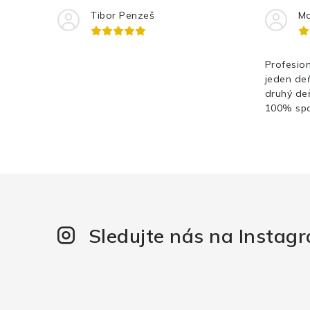
Tibor Penzeš
Ma
Profesion
jeden de
druhý de
100% spo
Sledujte nás na Instag