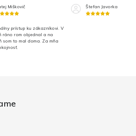
tej Miškovič
Štefan Javorka
álny prístup ku zákazníkovi. V
ň ráno rom objednal a na
ň som to mal doma. Za mňa
kojnosť.
rame