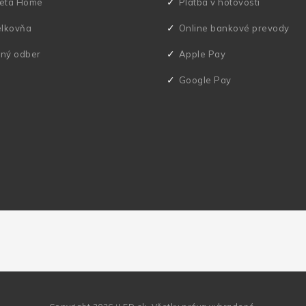
eta Home
Platba v hotovosti
elkovňa
Online bankové prevody
ný odber
Apple Pay
Google Pay