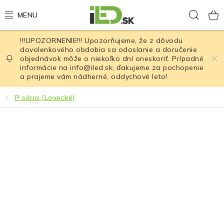
Prejsť
Hľad
na
obsah
!!!UPOZORNENIE!!! Upozorňujeme, že z dôvodu
LED osvetlenie
dovolenkového obdobia sa odoslanie a doručenie
objednávok môže o niekoľko dní oneskoriť. Prípadné
informácie na info@iled.sk; ďakujeme za pochopenie
LED baterky
a prajeme vám nádherné, oddychové leto!
LED čelovky
P séria (Lovecké)
Cyklistické osvetlenie
Akumulátory a batérie
Nabíjačky
Nože