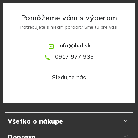
Pomôžeme vám s výberom
Potrebujete s niečím poradiť? Sme tu pre vás!
info
@
iled.sk
0917 977 936
Z
á
Všetko o nákupe
p
ä
Odporúčania zákazníkov
Doprava