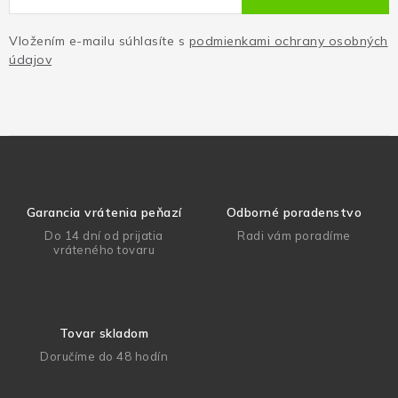
Vložením e-mailu súhlasíte s
podmienkami ochrany osobných
údajov
Garancia vrátenia peňazí
Odborné poradenstvo
Do 14 dní od prijatia
Radi vám poradíme
vráteného tovaru
Tovar skladom
Doručíme do 48 hodín