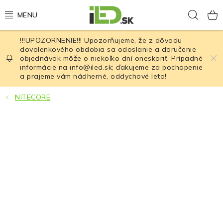
Prejsť
Hľad
na
obsah
!!!UPOZORNENIE!!! Upozorňujeme, že z dôvodu
LED osvetlenie
dovolenkového obdobia sa odoslanie a doručenie
objednávok môže o niekoľko dní oneskoriť. Prípadné
informácie na info@iled.sk; ďakujeme za pochopenie
LED baterky
a prajeme vám nádherné, oddychové leto!
LED čelovky
NITECORE
Cyklistické osvetlenie
Akumulátory a batérie
Nabíjačky
Nože