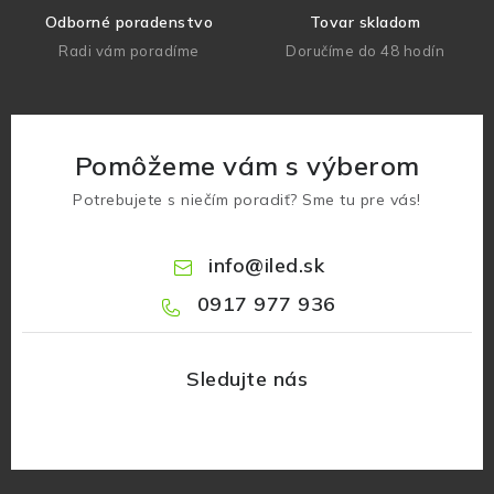
Odborné poradenstvo
Tovar skladom
Radi vám poradíme
Doručíme do 48 hodín
Pomôžeme vám s výberom
Potrebujete s niečím poradiť? Sme tu pre vás!
info
@
iled.sk
0917 977 936
Z