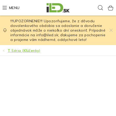
Prejsť
Hľad
na
obsah
!!!UPOZORNENIE!!! Upozorňujeme, že z dôvodu
LED osvetlenie
dovolenkového obdobia sa odoslanie a doručenie
objednávok môže o niekoľko dní oneskoriť. Prípadné
informácie na info@iled.sk; ďakujeme za pochopenie
LED baterky
a prajeme vám nádherné, oddychové leto!
LED čelovky
T Séria (Kľúčenky)
Cyklistické osvetlenie
Akumulátory a batérie
Nabíjačky
Nože