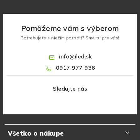
Pomôžeme vám s výberom
Potrebujete s niečím poradiť? Sme tu pre vás!
info
@
iled.sk
0917 977 936
Z
á
Všetko o nákupe
p