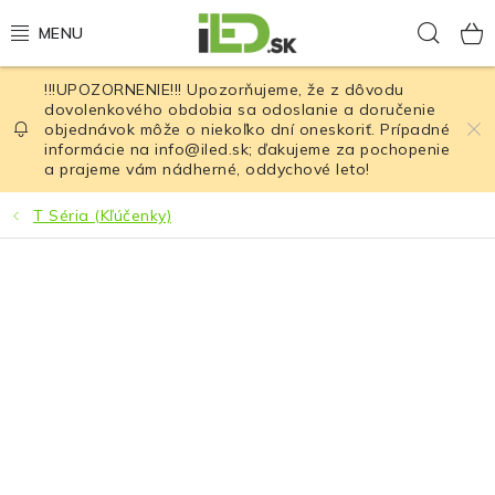
Prejsť
Hľad
na
obsah
!!!UPOZORNENIE!!! Upozorňujeme, že z dôvodu
LED osvetlenie
dovolenkového obdobia sa odoslanie a doručenie
objednávok môže o niekoľko dní oneskoriť. Prípadné
informácie na info@iled.sk; ďakujeme za pochopenie
LED baterky
a prajeme vám nádherné, oddychové leto!
LED čelovky
T Séria (Kľúčenky)
Cyklistické osvetlenie
Akumulátory a batérie
Nabíjačky
Nože