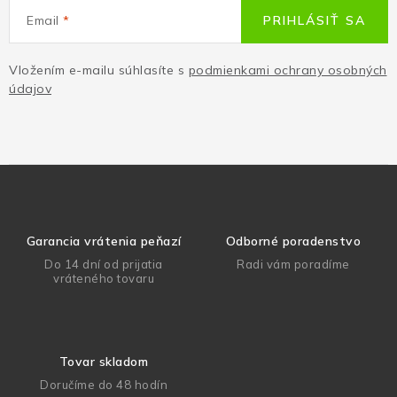
Email
PRIHLÁSIŤ SA
Vložením e-mailu súhlasíte s
podmienkami ochrany osobných
údajov
Garancia vrátenia peňazí
Odborné poradenstvo
Do 14 dní od prijatia
Radi vám poradíme
vráteného tovaru
Tovar skladom
Doručíme do 48 hodín