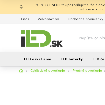
Prejsť
!!!UPOZORNENIE!!! Upozorňujeme, že z dôv
na
informácie na 
obsah
O nás
Veľkoobchod
Obchodné podmienky
LED osvetlenie
LED baterky
LED če
Domov
Cyklistické osvetlenie
Predné osvetlenie