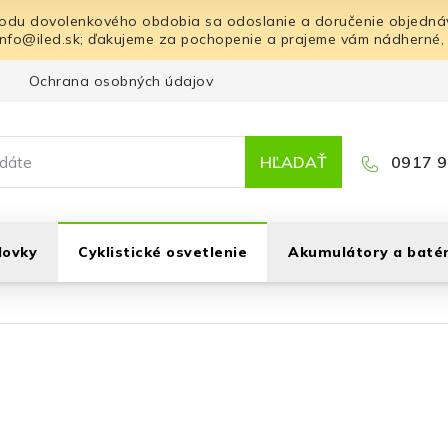
odu dovolenkového obdobia sa odoslanie a doručenie objednáv
info@iled.sk; ďakujeme za pochopenie a prajeme vám nádherné,
Ochrana osobných údajov
Blog
Kontakt
HĽADAŤ
0917 9
lovky
Cyklistické osvetlenie
Akumulátory a batér