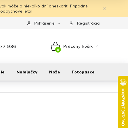
ok môže o niekoľko dní oneskoriť. Prípadné
 oddychové leto!
Prihlásenie
Registrácia
77 936
Prázdny košík
NÁKUPNÝ
KOŠÍK
ie
Nabíjačky
Nože
Fotopasce
Outdoor