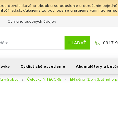
odu dovolenkového obdobia sa odoslanie a doručenie objednáv
info@iled.sk; ďakujeme za pochopenie a prajeme vám nádherné,
Ochrana osobných údajov
Blog
Kontakt
HĽADAŤ
0917 9
lovky
Cyklistické osvetlenie
Akumulátory a batér
ľa výrobcu
Čelovky NITECORE
EH séria (Do výbušného p