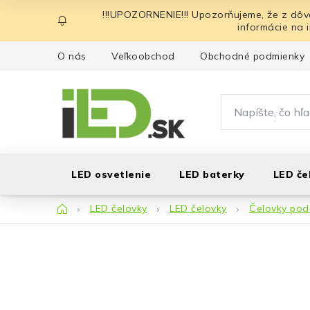
Prejsť
!!!UPOZORNENIE!!! Upozorňujeme, že z dôv
na
informácie na 
obsah
O nás
Veľkoobchod
Obchodné podmienky
LED osvetlenie
LED baterky
LED če
Domov
LED čelovky
LED čelovky
Čelovky pod