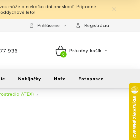
ok môže o niekoľko dní oneskoriť. Prípadné
 oddychové leto!
Prihlásenie
Registrácia
77 936
Prázdny košík
NÁKUPNÝ
KOŠÍK
ie
Nabíjačky
Nože
Fotopasce
Outdoor
rostredia ATEX)