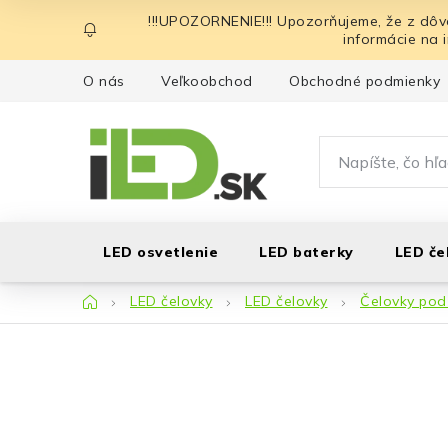
Prejsť
!!!UPOZORNENIE!!! Upozorňujeme, že z dôv
na
informácie na 
obsah
O nás
Veľkoobchod
Obchodné podmienky
LED osvetlenie
LED baterky
LED če
Domov
LED čelovky
LED čelovky
Čelovky pod