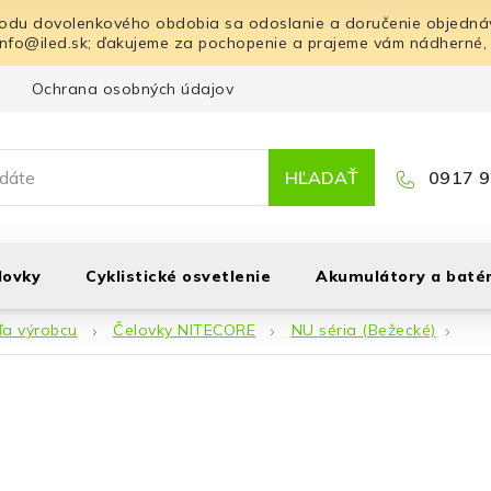
odu dovolenkového obdobia sa odoslanie a doručenie objednáv
info@iled.sk; ďakujeme za pochopenie a prajeme vám nádherné,
Ochrana osobných údajov
Blog
Kontakt
HĽADAŤ
0917 9
lovky
Cyklistické osvetlenie
Akumulátory a batér
ľa výrobcu
Čelovky NITECORE
NU séria (Bežecké)