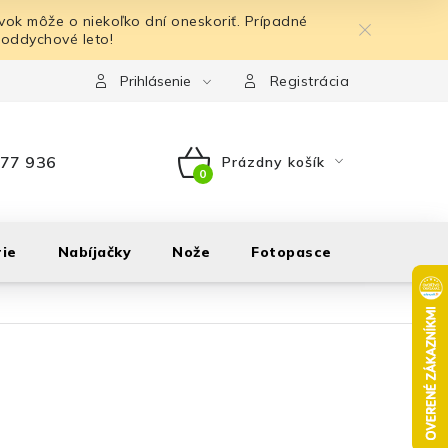
ok môže o niekoľko dní oneskoriť. Prípadné
 oddychové leto!
Prihlásenie
Registrácia
77 936
Prázdny košík
NÁKUPNÝ
KOŠÍK
ie
Nabíjačky
Nože
Fotopasce
Outdoor