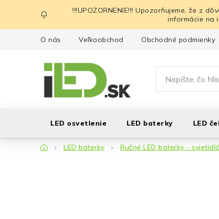
Prejsť
!!!UPOZORNENIE!!! Upozorňujeme, že z dôv
na
informácie na 
obsah
O nás
Veľkoobchod
Obchodné podmienky
LED osvetlenie
LED baterky
LED če
Domov
LED baterky
Ručné LED baterky - svietidl