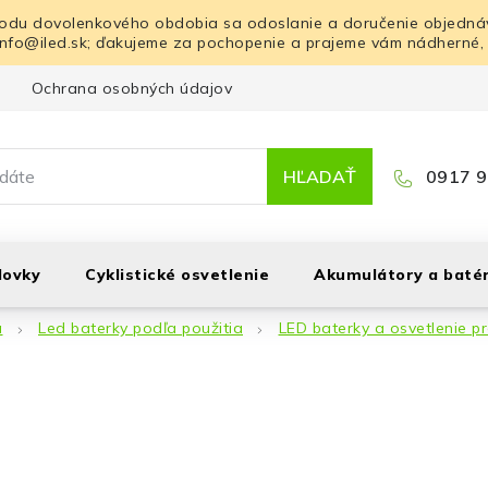
odu dovolenkového obdobia sa odoslanie a doručenie objednáv
info@iled.sk; ďakujeme za pochopenie a prajeme vám nádherné,
Ochrana osobných údajov
Blog
Kontakt
HĽADAŤ
0917 9
lovky
Cyklistické osvetlenie
Akumulátory a batér
á
Led baterky podľa použitia
LED baterky a osvetlenie p