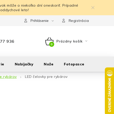
ok môže o niekoľko dní oneskoriť. Prípadné
 oddychové leto!
Prihlásenie
Registrácia
77 936
Prázdny košík
NÁKUPNÝ
KOŠÍK
ie
Nabíjačky
Nože
Fotopasce
Outdoor
re rybárov
LED čelovky pre rybárov