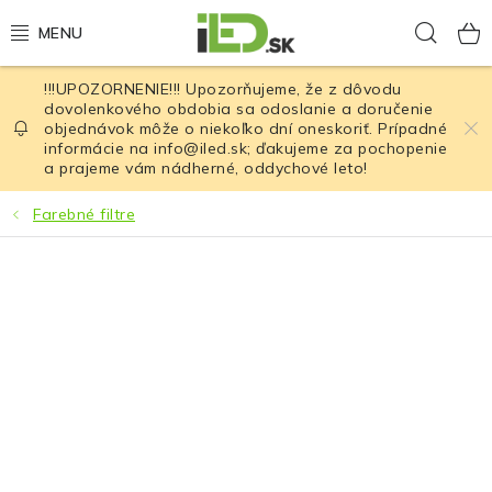
Prejsť
Hľad
na
obsah
!!!UPOZORNENIE!!! Upozorňujeme, že z dôvodu
LED osvetlenie
dovolenkového obdobia sa odoslanie a doručenie
objednávok môže o niekoľko dní oneskoriť. Prípadné
informácie na info@iled.sk; ďakujeme za pochopenie
LED baterky
a prajeme vám nádherné, oddychové leto!
LED čelovky
Farebné filtre
Cyklistické osvetlenie
Akumulátory a batérie
Nabíjačky
Nože