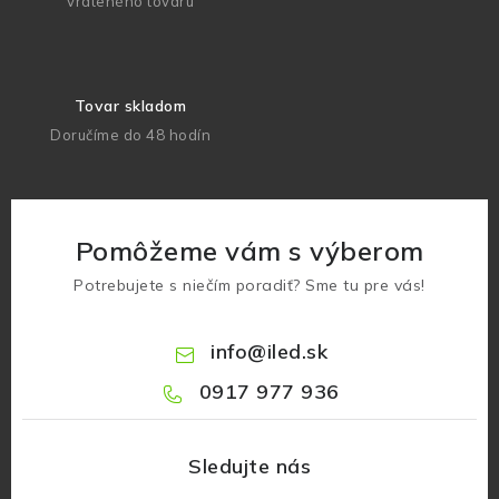
vráteného tovaru
Tovar skladom
Doručíme do 48 hodín
Pomôžeme vám s výberom
Potrebujete s niečím poradiť? Sme tu pre vás!
info
@
iled.sk
0917 977 936