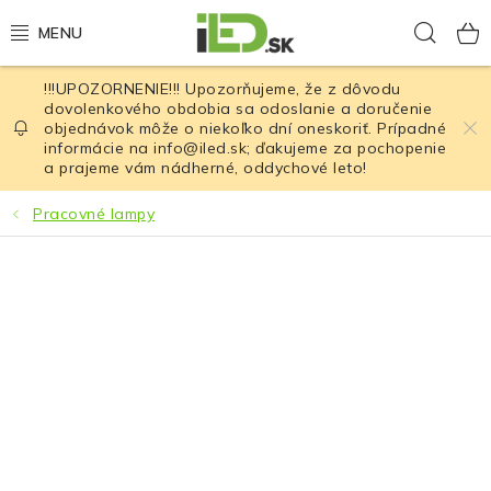
Prejsť
Hľad
na
obsah
!!!UPOZORNENIE!!! Upozorňujeme, že z dôvodu
LED osvetlenie
dovolenkového obdobia sa odoslanie a doručenie
objednávok môže o niekoľko dní oneskoriť. Prípadné
informácie na info@iled.sk; ďakujeme za pochopenie
LED baterky
a prajeme vám nádherné, oddychové leto!
LED čelovky
Pracovné lampy
Cyklistické osvetlenie
Akumulátory a batérie
Nabíjačky
Nože