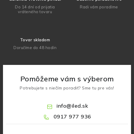
Do 14 dní od prijatia
Radi vám poradíme
vráteného tovaru
Tovar skladom
Doručíme do 48 hodín
Pomôžeme vám s výberom
Potrebujete s niečím poradiť? Sme tu pre vás!
info
@
iled.sk
0917 977 936