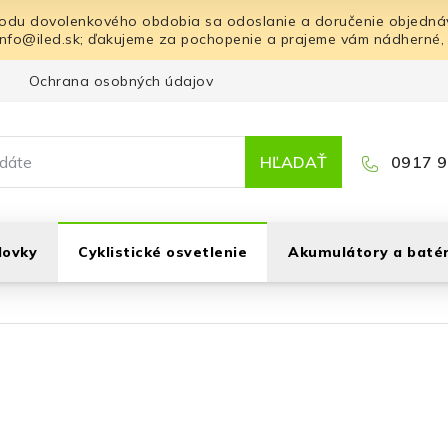
odu dovolenkového obdobia sa odoslanie a doručenie objednáv
info@iled.sk; ďakujeme za pochopenie a prajeme vám nádherné,
Ochrana osobných údajov
Blog
Kontakt
HĽADAŤ
0917 9
lovky
Cyklistické osvetlenie
Akumulátory a batér