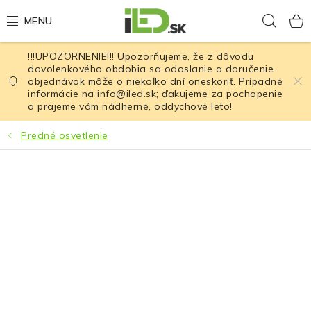
Prejsť
Hľad
na
obsah
!!!UPOZORNENIE!!! Upozorňujeme, že z dôvodu
LED osvetlenie
dovolenkového obdobia sa odoslanie a doručenie
objednávok môže o niekoľko dní oneskoriť. Prípadné
informácie na info@iled.sk; ďakujeme za pochopenie
LED baterky
a prajeme vám nádherné, oddychové leto!
LED čelovky
Predné osvetlenie
Cyklistické osvetlenie
Akumulátory a batérie
Nabíjačky
Nože