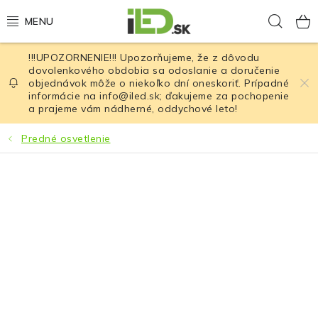
Prejsť
Hľad
na
obsah
!!!UPOZORNENIE!!! Upozorňujeme, že z dôvodu
LED osvetlenie
dovolenkového obdobia sa odoslanie a doručenie
objednávok môže o niekoľko dní oneskoriť. Prípadné
informácie na info@iled.sk; ďakujeme za pochopenie
LED baterky
a prajeme vám nádherné, oddychové leto!
LED čelovky
Predné osvetlenie
Cyklistické osvetlenie
Akumulátory a batérie
Nabíjačky
Nože