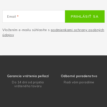
Email
PRIHLÁSIŤ SA
Vložením e-mailu súhlasíte s
podmienkami ochrany osobných
údajov
Garancia vrátenia peňazí
Odborné poradenstvo
Do 14 dní od prijatia
Radi vám poradíme
vráteného tovaru