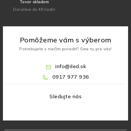
Tovar skladom
Doručíme do 48 hodín
Pomôžeme vám s výberom
Potrebujete s niečím poradiť? Sme tu pre vás!
info
@
iled.sk
0917 977 936
Z